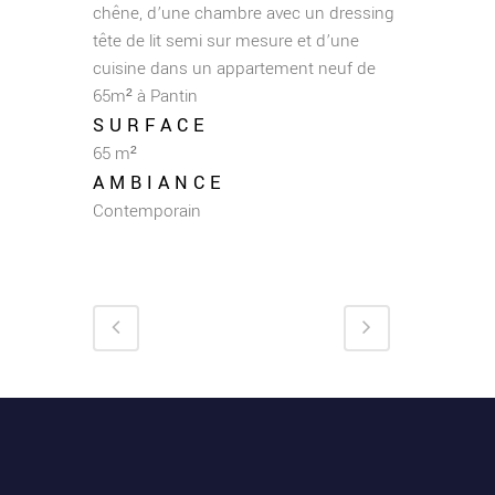
chêne, d’une chambre avec un dressing
tête de lit semi sur mesure et d’une
cuisine dans un appartement neuf de
65m² à Pantin
SURFACE
65 m²
AMBIANCE
Contemporain